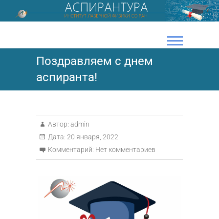
Перейти
к
содержимому
Поздравляем с днем
аспиранта!
Автор:
admin
Дата:
20 января, 2022
Комментарий:
Нет комментариев